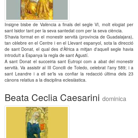
Insigne bisbe de València a finals del segle VI, molt elogiat per
sant Isidor tant per la seva santedat com per la seva ciència.
S'havia format en el monestir servità (província de Guadalajara),
tan cèlebre en el Centre i en el Llevant espanyol, sota la direcció
de sant Donat, el qual des d'Àfrica a mitjan d'aquell segle havia
introduït a Espanya la regla de sant Agustí.
A sant Donat el succeiria sant Eutropi com a abat del monestir
servità. Va assistir al III Concili de Toledo, celebrat l'any 589; i a
sant Leandre i a ell se'ls va confiar la redacció última dels 23
cànons relatius a la disciplina eclesiàstica.
Beata Ceclia Caesarini
dominica