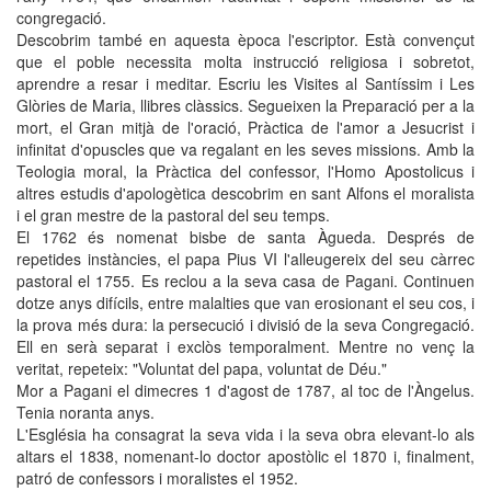
congregació.
Descobrim també en aquesta època l'escriptor. Està convençut
que el poble necessita molta instrucció religiosa i sobretot,
aprendre a resar i meditar. Escriu les Visites al Santíssim i Les
Glòries de Maria, llibres clàssics. Segueixen la Preparació per a la
mort, el Gran mitjà de l'oració, Pràctica de l'amor a Jesucrist i
infinitat d'opuscles que va regalant en les seves missions. Amb la
Teologia moral, la Pràctica del confessor, l'Homo Apostolicus i
altres estudis d'apologètica descobrim en sant Alfons el moralista
i el gran mestre de la pastoral del seu temps.
El 1762 és nomenat bisbe de santa Àgueda. Després de
repetides instàncies, el papa Pius VI l'alleugereix del seu càrrec
pastoral el 1755. Es reclou a la seva casa de Pagani. Continuen
dotze anys difícils, entre malalties que van erosionant el seu cos, i
la prova més dura: la persecució i divisió de la seva Congregació.
Ell en serà separat i exclòs temporalment. Mentre no venç la
veritat, repeteix: "Voluntat del papa, voluntat de Déu."
Mor a Pagani el dimecres 1 d'agost de 1787, al toc de l'Àngelus.
Tenia noranta anys.
L'Església ha consagrat la seva vida i la seva obra elevant-lo als
altars el 1838, nomenant-lo doctor apostòlic el 1870 i, finalment,
patró de confessors i moralistes el 1952.