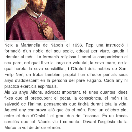
Neix a Marianella de Nàpols el 1696. Rep una instrucció i
formació d'un noble del seu segle, educat per viure, gaudir i
triomfar al món. La formació religiosa i moral la comparteixen el
seu pare, del qual li ve la força de voluntat; la seva mare, de la
qual hereta la seva sensibilitat, i l'Oratori dels nobles de Sant
Felip Neri, on troba l'ambient propici i un director per als seus
anys d'adolescent en la persona del pare Pagano. Cada any hi
practica exercicis espirituals.
Als 26 anys Alfons, advocat important, té unes quantes idees
fixes que el preocupen: el pecat, la consciència, el món i la
salvació de l'ànima, pensaments que tindrà durant tota la vida.
Aquest any comprova allò que és el món. Perd un cèlebre plet
entre el duc d'Orsini i el gran duc de Toscana. És un fracàs
sorollós que tot Nàpols viu i comenta. Davant l'església de la
Mercè fa vot de deixar el món.