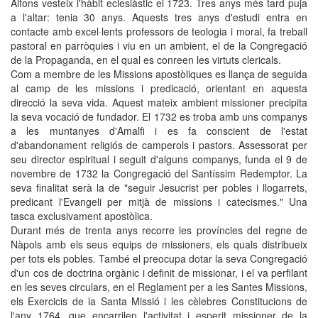
Alfons vesteix l'hàbit eclesiàstic el 1723. Tres anys més tard puja
a l'altar: tenia 30 anys. Aquests tres anys d'estudi entra en
contacte amb excel·lents professors de teologia i moral, fa treball
pastoral en parròquies i viu en un ambient, el de la Congregació
de la Propaganda, en el qual es conreen les virtuts clericals.
Com a membre de les Missions apostòliques es llança de seguida
al camp de les missions i predicació, orientant en aquesta
direcció la seva vida. Aquest mateix ambient missioner precipita
la seva vocació de fundador. El 1732 es troba amb uns companys
a les muntanyes d'Amalfi i es fa conscient de l'estat
d'abandonament religiós de camperols i pastors. Assessorat per
seu director espiritual i seguit d'alguns companys, funda el 9 de
novembre de 1732 la Congregació del Santíssim Redemptor. La
seva finalitat serà la de "seguir Jesucrist per pobles i llogarrets,
predicant l'Evangeli per mitjà de missions i catecismes." Una
tasca exclusivament apostòlica.
Durant més de trenta anys recorre les províncies del regne de
Nàpols amb els seus equips de missioners, els quals distribueix
per tots els pobles. També el preocupa dotar la seva Congregació
d'un cos de doctrina orgànic i definit de missionar, i el va perfilant
en les seves circulars, en el Reglament per a les Santes Missions,
els Exercicis de la Santa Missió i les cèlebres Constitucions de
l'any 1764, que encarrilen l'activitat i esperit missioner de la