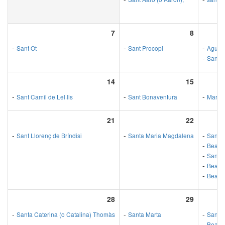
7
8
-
-
-
Sant Ot
Sant Procopi
Agust
-
Sant N
14
15
-
-
-
Sant Camil de Lel·lis
Sant Bonaventura
Mare 
21
22
-
-
-
Sant Llorenç de Bríndisi
Santa Maria Magdalena
Santa 
-
Beat R
-
Sant B
-
Beat I
-
Beat J
28
29
-
-
-
Santa Caterina (o Catalina) Thomàs
Santa Marta
Sant P
-
Beat B