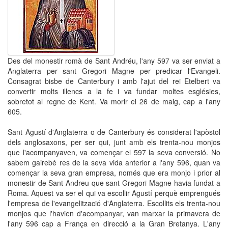
Des del monestir romà de Sant Andréu, l'any 597 va ser enviat a
Anglaterra per sant Gregori Magne per predicar l'Evangeli.
Consagrat bisbe de Canterbury i amb l'ajut del rei Etelbert va
convertir molts illencs a la fe i va fundar moltes esglésies,
sobretot al regne de Kent. Va morir el 26 de maig, cap a l'any
605.
Sant Agustí d'Anglaterra o de Canterbury és considerat l'apòstol
dels anglosaxons, per ser qui, junt amb els trenta-nou monjos
que l'acompanyaven, va començar el 597 la seva conversió. No
sabem gairebé res de la seva vida anterior a l'any 596, quan va
començar la seva gran empresa, només que era monjo i prior al
monestir de Sant Andreu que sant Gregori Magne havia fundat a
Roma. Aquest va ser el qui va escollir Agustí perquè emprengués
l'empresa de l'evangelització d'Anglaterra. Escollits els trenta-nou
monjos que l'havien d'acompanyar, van marxar la primavera de
l'any 596 cap a França en direcció a la Gran Bretanya. L'any